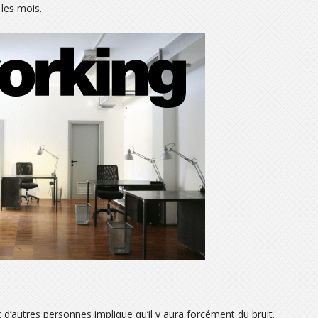
 les mois.
c d’autres personnes implique qu’il y aura forcément du bruit.