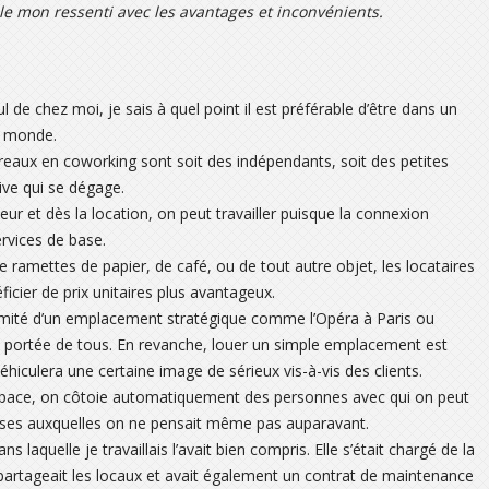
oile mon ressenti avec les avantages et inconvénients.
 de chez moi, je sais à quel point il est préférable d’être dans un
du monde.
ureaux en coworking sont soit des indépendants, soit des petites
ive qui se dégage.
eur et dès la location, on peut travailler puisque la connexion
ervices de base.
de ramettes de papier, de café, ou de tout autre objet, les locataires
cier de prix unitaires plus avantageux.
ximité d’un emplacement stratégique comme l’Opéra à Paris ou
a portée de tous. En revanche, louer un simple emplacement est
hiculera une certaine image de sérieux vis-à-vis des clients.
 espace, on côtoie automatiquement des personnes avec qui on peut
ses auxquelles on ne pensait même pas auparavant.
ns laquelle je travaillais l’avait bien compris. Elle s’était chargé de la
 partageait les locaux et avait également un contrat de maintenance