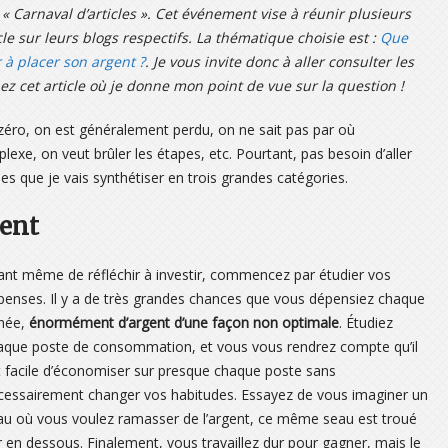
« Carnaval d’articles ». Cet événement vise à réunir plusieurs
e sur leurs blogs respectifs. La thématique choisie est :
Que
à placer son argent ?
. Je vous invite donc à aller consulter les
ez cet article où je donne mon point de vue sur la question !
zéro, on est généralement perdu, on ne sait pas par où
e, on veut brûler les étapes, etc. Pourtant, pas besoin d’aller
es que je vais synthétiser en trois grandes catégories.
gent
ant même de réfléchir à investir, commencez par étudier vos
penses. Il y a de très grandes chances que vous dépensiez chaque
née,
énormément d’argent d’une façon non optimale
. Étudiez
aque poste de consommation, et vous vous rendrez compte qu’il
t facile d’économiser sur presque chaque poste sans
cessairement changer vos habitudes. Essayez de vous imaginer un
au où vous voulez ramasser de l’argent, ce même seau est troué
r en dessous. Finalement, vous travaillez dur pour gagner, mais le