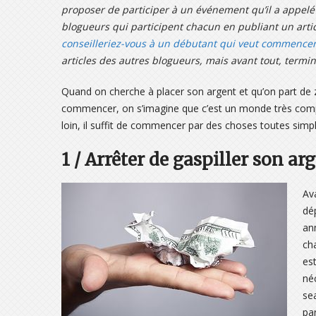
proposer de participer à un événement qu’il a appelé 
blogueurs qui participent chacun en publiant un articl
conseilleriez-vous à un débutant qui veut commencer 
articles des autres blogueurs, mais avant tout, termin
Quand on cherche à placer son argent et qu’on part de 
commencer, on s’imagine que c’est un monde très complex
loin, il suffit de commencer par des choses toutes simpl
1 / Arrêter de gaspiller son ar
Av
dé
an
ch
es
né
se
pa